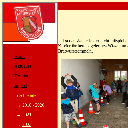
Da das Wetter leider nicht mitspielte,
Kinder ihr bereits gelerntes Wissen un
Bratwurstsemmeln.
Home
Aktuelles
Termine
Jugend
Löschbande
→
2018 - 2020
→
2021
→
2022