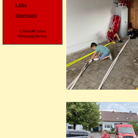
Links
Impressum
© Bene&Chrissi
Homepagefactory